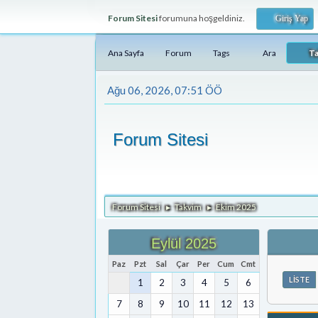
Forum Sitesi
forumuna hoşgeldiniz.
Giriş Yap
Ana Sayfa
Forum
Tags
Ara
T
Ağu 06, 2026, 07:51 ÖÖ
Forum Sitesi
Forum Sitesi
Takvim
Ekim 2025
►
►
Eylül 2025
Paz
Pzt
Sal
Çar
Per
Cum
Cmt
LISTE
1
2
3
4
5
6
7
8
9
10
11
12
13