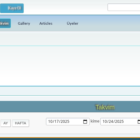
Kayıt Ol
akvim
Gallery
Articles
Üyeler
Takvim
kime
AY
HAFTA