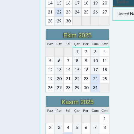
Tatiller
14
15
16
17
18
19
20
21
22
23
24
25
26
27
United N
28
29
30
Ekim 2025
Paz
Pzt
Sal
Çar
Per
Cum
Cmt
1
2
3
4
5
6
7
8
9
10
11
12
13
14
15
16
17
18
19
20
21
22
23
24
25
26
27
28
29
30
31
Kasım 2025
Paz
Pzt
Sal
Çar
Per
Cum
Cmt
1
2
3
4
5
6
7
8