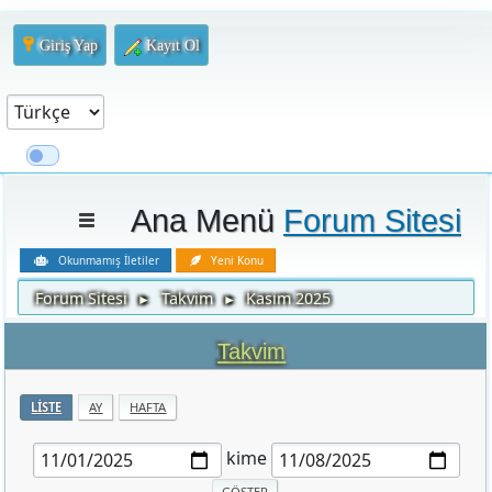
Giriş Yap
Kayıt Ol
Ana Menü
Forum Sitesi
Okunmamış İletiler
Yeni Konu
Forum Sitesi
Takvim
Kasım 2025
►
►
Takvim
LISTE
AY
HAFTA
kime