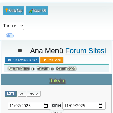
Giriş Yap
Kayıt Ol
Ana Menü
Forum Sitesi
Okunmamış İletiler
Yeni Konu
Forum Sitesi
Takvim
Kasım 2025
►
►
Takvim
LISTE
AY
HAFTA
kime