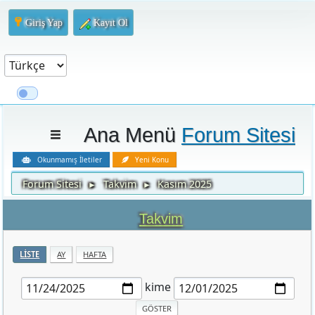
Giriş Yap
Kayıt Ol
Ana Menü
Forum Sitesi
Okunmamış İletiler
Yeni Konu
Forum Sitesi
Takvim
Kasım 2025
►
►
Takvim
LISTE
AY
HAFTA
kime