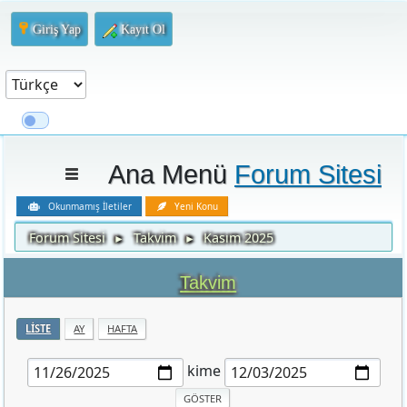
Giriş Yap
Kayıt Ol
Ana Menü
Forum Sitesi
Okunmamış İletiler
Yeni Konu
Forum Sitesi
Takvim
Kasım 2025
►
►
Takvim
LISTE
AY
HAFTA
kime