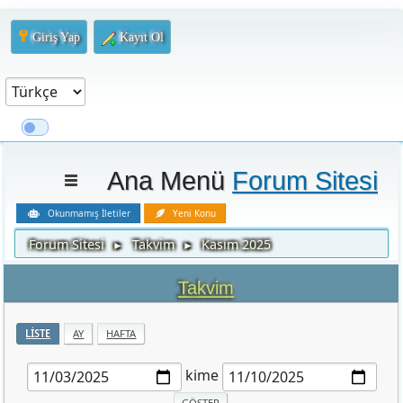
Giriş Yap
Kayıt Ol
Ana Menü
Forum Sitesi
Okunmamış İletiler
Yeni Konu
Forum Sitesi
Takvim
Kasım 2025
►
►
Takvim
LISTE
AY
HAFTA
kime