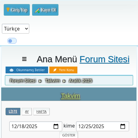
Giriş Yap
Kayıt Ol
Ana Menü
Forum Sitesi
Okunmamış İletiler
Yeni Konu
Forum Sitesi
Takvim
Aralık 2025
►
►
Takvim
LISTE
AY
HAFTA
kime