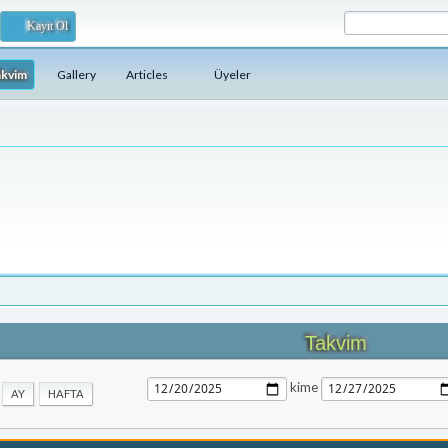
Kayıt Ol
akvim
Gallery
Articles
Üyeler
Takvim
kime
AY
HAFTA