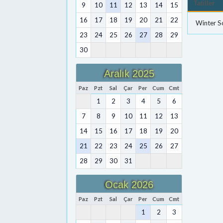
Tatiller
9
10
11
12
13
14
15
16
17
18
19
20
21
22
Winter So
23
24
25
26
27
28
29
30
Aralık 2025
Paz
Pzt
Sal
Çar
Per
Cum
Cmt
1
2
3
4
5
6
7
8
9
10
11
12
13
14
15
16
17
18
19
20
21
22
23
24
25
26
27
28
29
30
31
Ocak 2026
Paz
Pzt
Sal
Çar
Per
Cum
Cmt
1
2
3