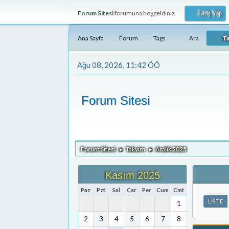
Forum Sitesi
forumuna hoşgeldiniz.
Giriş Yap
Ana Sayfa
Forum
Tags
Ara
T
Ağu 08, 2026, 11:42 ÖÖ
Forum Sitesi
Forum Sitesi
Takvim
Aralık 2025
►
►
Kasım 2025
Paz
Pzt
Sal
Çar
Per
Cum
Cmt
LISTE
1
2
3
4
5
6
7
8