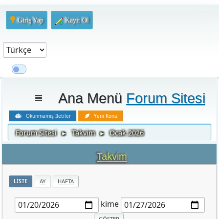
Giriş Yap
Kayıt Ol
Ana Menü
Forum Sitesi
Okunmamış İletiler
Yeni Konu
Forum Sitesi
Takvim
Ocak 2026
►
►
Takvim
LISTE
AY
HAFTA
kime