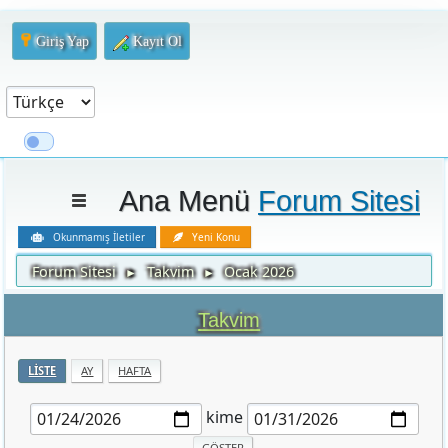
Giriş Yap
Kayıt Ol
Ana Menü
Forum Sitesi
Okunmamış İletiler
Yeni Konu
Forum Sitesi
Takvim
Ocak 2026
►
►
Takvim
LISTE
AY
HAFTA
kime