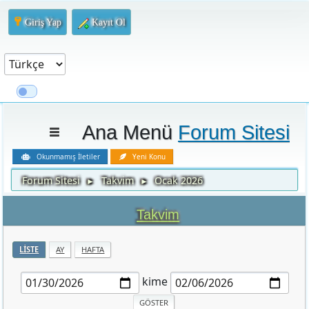
Giriş Yap
Kayıt Ol
Ana Menü
Forum Sitesi
Okunmamış İletiler
Yeni Konu
Forum Sitesi
Takvim
Ocak 2026
►
►
Takvim
LISTE
AY
HAFTA
kime