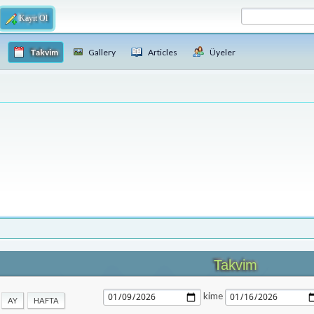
Kayıt Ol
Takvim
Gallery
Articles
Üyeler
Takvim
kime
AY
HAFTA