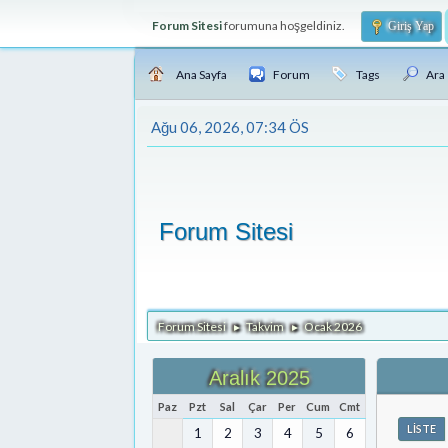
Forum Sitesi
forumuna hoşgeldiniz.
Giriş Yap
Ana Sayfa
Forum
Tags
Ara
Ağu 06, 2026, 07:34 ÖS
Forum Sitesi
Forum Sitesi
Takvim
Ocak 2026
►
►
Aralık 2025
Paz
Pzt
Sal
Çar
Per
Cum
Cmt
LISTE
1
2
3
4
5
6