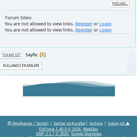
You are not allowed to view links.
Register
or
Login
You are not allowed to view links.
Register
or
Login
Sayfa
1
YUKARI GIT
KULLANICI EYLEMLERI
|
|
|
Replikacep |
Yardım
Şartlar ve Kurallar
Archive
Yukarı git ▲
EhPortal 1.40.0 © 2026, WebDev
,
SMF 2.1.7 © 2026
Simple Machines