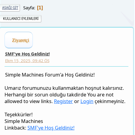
Sayfa
1
AŞAĞI GIT
KULLANICI EYLEMLERI
Ziyaretçi
SMF'ye Hoş Geldiniz!
Ekm 15, 2025, 09:42 ÖS
Simple Machines Forum'a Hoş Geldiniz!
Umarız forumunuzu kullanmaktan hoşnut kalırsınız.
Herhangi bir sorun olduğu takdirde You are not
allowed to view links.
Register
or
Login
çekinmeyiniz.
Teşekkürler!
Simple Machines
Linkback:
SMF'ye Hoş Geldiniz!