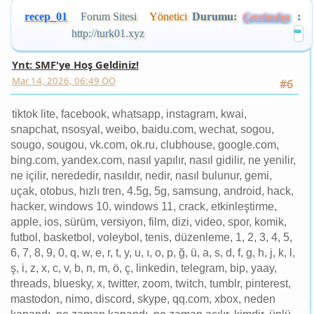
http://turk01.xyz
Ynt: SMF'ye Hoş Geldiniz!
Mar 14, 2026, 06:49 ÖÖ
#6
tiktok lite, facebook, whatsapp, instagram, kwai,
snapchat, nsosyal, weibo, baidu.com, wechat, sogou,
sougo, sougou, vk.com, ok.ru, clubhouse, google.com,
bing.com, yandex.com, nasıl yapılır, nasıl gidilir, ne yenilir,
ne içilir, nerededir, nasıldır, nedir, nasıl bulunur, gemi,
uçak, otobus, hızlı tren, 4.5g, 5g, samsung, android, hack,
hacker, windows 10, windows 11, crack, etkinleştirme,
apple, ios, sürüm, versiyon, film, dizi, video, spor, komik,
futbol, basketbol, voleybol, tenis, düzenleme, 1, 2, 3, 4, 5,
6, 7, 8, 9, 0, q, w, e, r, t, y, u, ı, o, p, ğ, ü, a, s, d, f, g, h, j, k, l,
ş, i, z, x, c, v, b, n, m, ö, ç, linkedin, telegram, bip, yaay,
threads, bluesky, x, twitter, zoom, twitch, tumblr, pinterest,
mastodon, nimo, discord, skype, qq.com, xbox, neden
kapandı, ne zaman kapandı, ne zaman açılır, kimdir, ünlü,
sunucu, spiker, türk, türkiye, türkiyeli, türkiye güzeli, hangi
kanalda, kim yendi, kim yenildi, hangi takım, şampiyonlar