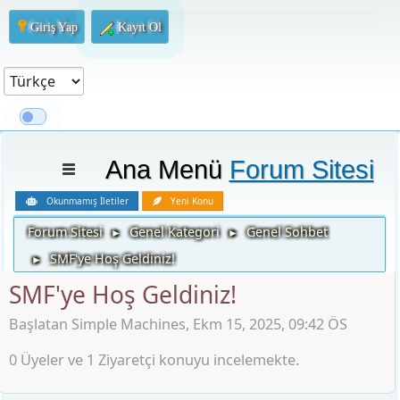
Giriş Yap
Kayıt Ol
Ana Menü
Forum Sitesi
Okunmamış İletiler
Yeni Konu
Forum Sitesi
Genel Kategori
Genel Sohbet
►
►
SMF'ye Hoş Geldiniz!
►
SMF'ye Hoş Geldiniz!
Başlatan Simple Machines, Ekm 15, 2025, 09:42 ÖS
0 Üyeler ve 1 Ziyaretçi konuyu incelemekte.