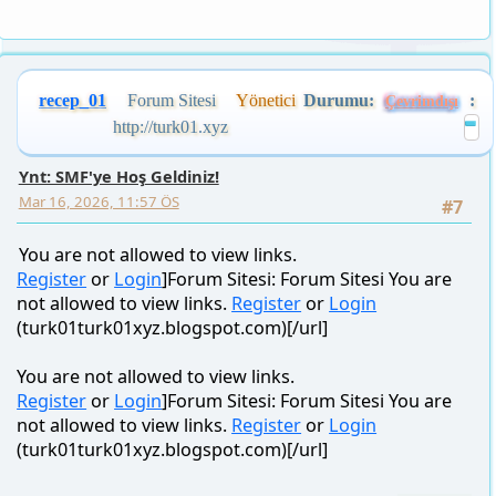
recep_01
Forum Sitesi
Yönetici
Durumu:
:
Çevrimdışı
http://turk01.xyz
Ynt: SMF'ye Hoş Geldiniz!
Mar 16, 2026, 11:57 ÖS
#7
You are not allowed to view links.
Register
or
Login
]Forum Sitesi: Forum Sitesi You are
not allowed to view links.
Register
or
Login
(turk01turk01xyz.blogspot.com)[/url]
You are not allowed to view links.
Register
or
Login
]Forum Sitesi: Forum Sitesi You are
not allowed to view links.
Register
or
Login
(turk01turk01xyz.blogspot.com)[/url]
FAZLASI...
Forum Sitesi