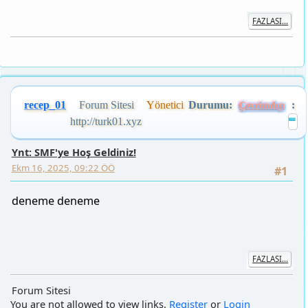
FAZLASI...
recep_01
Forum Sitesi
Yönetici
Durumu:
:
Çevrimdışı
http://turk01.xyz
Ynt: SMF'ye Hoş Geldiniz!
Ekm 16, 2025, 09:22 ÖÖ
#1
deneme deneme
FAZLASI...
Forum Sitesi
You are not allowed to view links.
Register
or
Login
You are not allowed to view links.
Register
or
Login