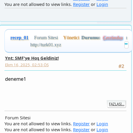
recep_01
Forum Sitesi
Yönetici
Durumu:
:
Çevrimdışı
http://turk01.xyz
Ynt: SMF'ye Hoş Geldiniz!
Ekm 16, 2025, 02:53 ÖS
#2
deneme1
FAZLASI...
Forum Sitesi
You are not allowed to view links.
Register
or
Login
You are not allowed to view links.
Register
or
Login