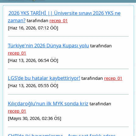
Türkiye'nin 2026 Dünya Kupası yolu
tarafından
recep_01
[Haz 13, 2026, 06:54 ÖÖ]
LGS’de bu hatalar kaybettiriyor!
tarafından
recep_01
[Haz 13, 2026, 05:55 ÖÖ]
Kılıçdaroğlu’nun ilk MYK sonda kriz
tarafından
recep_01
[Mayıs 30, 2026, 02:36 ÖS]
CHP’de iki bayramlaşma... Aynı saat farklı adres
Top Poster
tarafından
recep_01
[Mayıs 30, 2026, 12:59 ÖS]