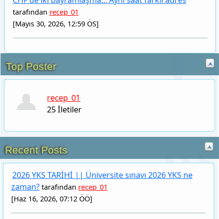
Recent Posts
recep_01
25 İletiler
2026 YKS TARİHİ || Üniversite sınavı 2026 YKS ne
zaman?
tarafından
recep_01
[Haz 16, 2026, 07:12 ÖÖ]
Türkiye'nin 2026 Dünya Kupası yolu
tarafından
recep_01
[Haz 13, 2026, 06:54 ÖÖ]
LGS’de bu hatalar kaybettiriyor!
tarafından
recep_01