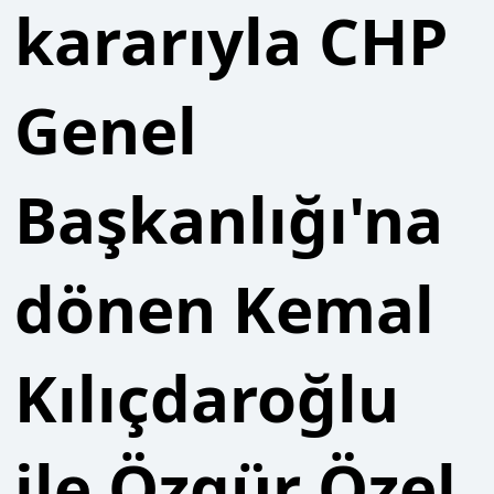
Genel
Başkanlığı'na
dönen Kemal
Kılıçdaroğlu
ile Özgür Özel
bugün aynı