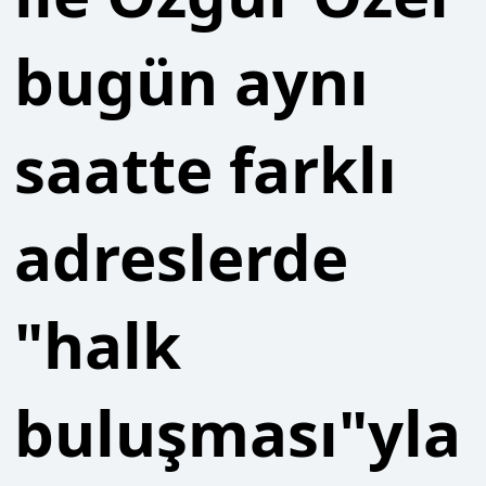
saatte farklı
adreslerde
"halk
buluşması"yla
bayramlaşma
etkinliği