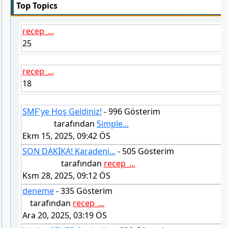
Top Topics
recep_...
25
recep_...
18
SMF'ye Hoş Geldiniz!
- 996 Gösterim
tarafından
Simple...
Ekm 15, 2025, 09:42 ÖS
SON DAKİKA! Karadeni...
- 505 Gösterim
tarafından
recep_...
Ksm 28, 2025, 09:12 ÖS
deneme
- 335 Gösterim
tarafından
recep_...
Ara 20, 2025, 03:19 ÖS