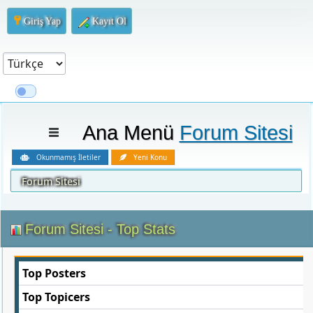
Giriş Yap
Kayıt Ol
Ana Menü
Forum Sitesi
Okunmamış İletiler
Yeni Konu
Forum Sitesi
Forum Sitesi - Top Stats
Top Posters
Top Topicers