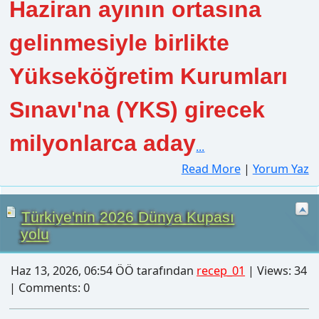
gelinmesiyle birlikte
Yükseköğretim Kurumları
Sınavı'na (YKS) girecek
milyonlarca aday
...
Read More
|
Yorum Yaz
Türkiye'nin 2026 Dünya Kupası
yolu
Haz 13, 2026, 06:54 ÖÖ tarafından
recep_01
| Views: 34
| Comments: 0
Türkiye'nin 2026 Dünya