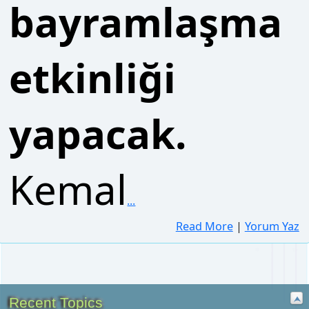
yapacak.
Kemal
...
Recent Topics
Read More
|
Yorum Yaz
2026 YKS TARİHİ || Üniversite sınavı 2026 YKS ne
zaman?
tarafından
recep_01
[Haz 16, 2026, 07:12 ÖÖ]