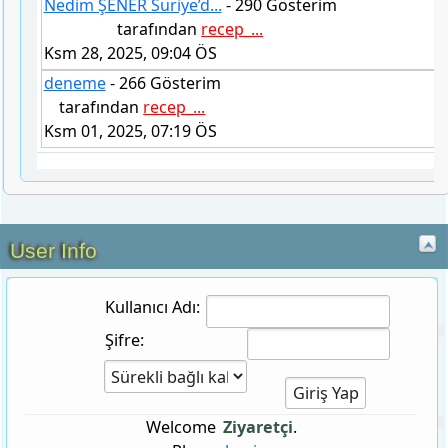
Nedim ŞENER Suriye’d...
- 290 Gösterim
tarafından
recep_...
Ksm 28, 2025, 09:04 ÖS
deneme
- 266 Gösterim
tarafından
recep_...
Ksm 01, 2025, 07:19 ÖS
User Info
Kullanıcı Adı:
Şifre:
Welcome
Ziyaretçi
.
Please
log in
.