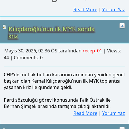
Mayıs 30, 2026, 02:36 ÖS tarafından
recep_01
| Views:
44 | Comments: 0
CHP'de mutlak butlan kararının ardından yeniden genel
başkan olan Kemal Kılıçdaroğlu'nun ilk MYK toplantısı
yaşanan kriz ile gündeme geldi.
Parti sözcülüğü görevi konusunda Faik Öztrak ile
CHP’de iki bayramlaşma... Aynı
Berhan Şimşek arasında tartışma çıktığı aktarıldı.
saat farklı adres
Read More
|
Yorum Yaz
Mayıs 30, 2026, 12:59 ÖS tarafından
recep_01
| Views: