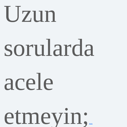
sorularda
acele
etmeyin;
...
Kılıçdaroğlu’nun ilk MYK sonda
kriz
Read More
|
Yorum Yaz