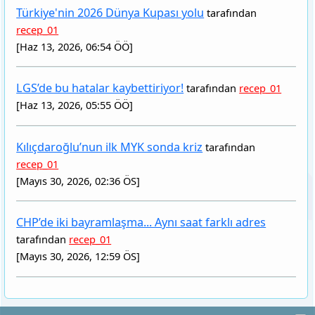
[Haz 13, 2026, 05:55 ÖÖ]
Kılıçdaroğlu’nun ilk MYK sonda kriz
tarafından
recep_01
[Mayıs 30, 2026, 02:36 ÖS]
CHP’de iki bayramlaşma... Aynı saat farklı adres
Forum Staff
tarafından
recep_01
[Mayıs 30, 2026, 12:59 ÖS]
Calendar
recep_01
Yönetici