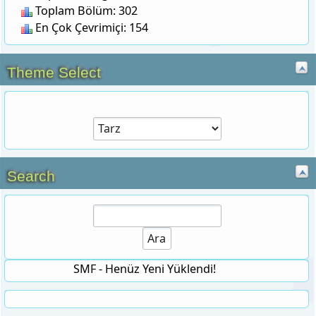
En Çok Çevrimiçi: 154
Theme Select
Search
SMF - Henüz Yeni Yüklendi!
2026 YKS TARİHİ || Üniversite
sınavı 2026 YKS ne zaman?