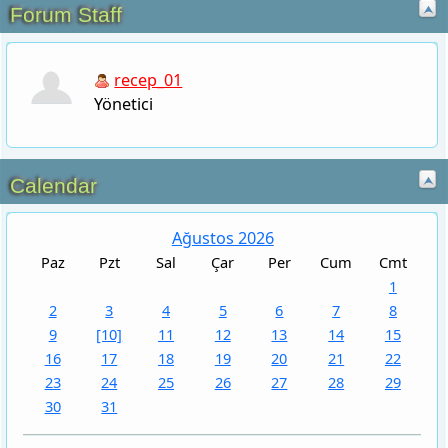
Ağustos 2026
Paz
Pzt
Sal
Çar
Per
Cum
Cmt
1
2
3
4
5
6
7
8
9
[10]
11
12
13
14
15
16
17
18
19
20
21
22
Top Boards
23
24
25
26
27
28
29
30
31
No calendar events were found.
Haber Forum