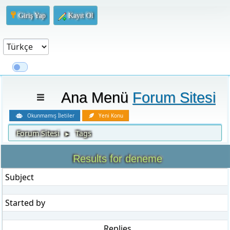
Giriş Yap
Kayıt Ol
Ana Menü
Forum Sitesi
Okunmamış İletiler
Yeni Konu
Forum Sitesi
Tags
►
Results for deneme
Subject
Started by
Replies