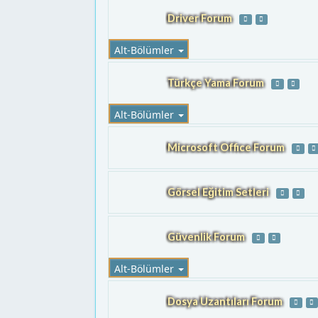
Driver Forum
Alt-Bölümler
Türkçe Yama Forum
Alt-Bölümler
Microsoft Office Forum
Görsel Eğitim Setleri
Güvenlik Forum
Alt-Bölümler
Dosya Uzantıları Forum