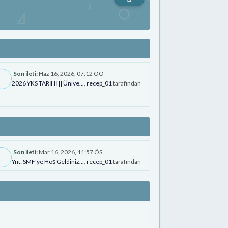
Son ileti:
Haz 16, 2026, 07:12 ÖÖ
2026 YKS TARİHİ || Ünive...
,
recep_01
tarafından
Son ileti:
Mar 16, 2026, 11:57 ÖS
Ynt: SMF'ye Hoş Geldiniz...
,
recep_01
tarafından