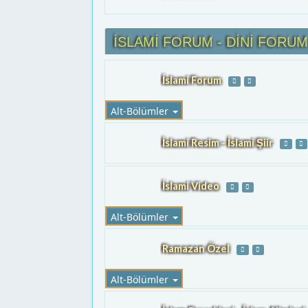
İSLAMİ FORUM - DİNİ FORU
İslami Forum
Alt-Bölümler
İslami Resim - İslami Şiir
İslami Video
Alt-Bölümler
Ramazan Özel
Alt-Bölümler