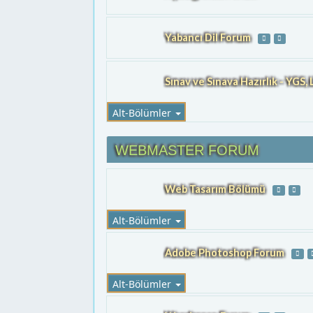
Yabancı Dil Forum
Sınav ve Sınava Hazırlık - YGS
Alt-Bölümler
WEBMASTER FORUM
Web Tasarım Bölümü
Alt-Bölümler
Adobe Photoshop Forum
Alt-Bölümler