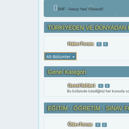
SMF - Henüz Yeni Yüklendi!
TÜRKİYEDEN VE DÜNYADAN
Haber Forum
Alt-Bölümler
Genel Kategori
Genel Sohbet
Bu bölümde istediğiniz her konuda so
EĞİTİM - ÖĞRETİM - SINAV 
Ödev Forum