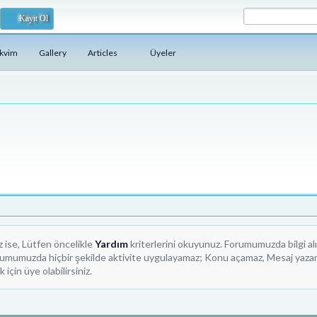
Kayıt Ol
akvim
Gallery
Articles
Üyeler
iz ise, Lütfen öncelikle
Yardım
kriterlerini okuyunuz. Forumumuzda bilgi alı
orumumuzda hiçbir şekilde aktivite uygulayamaz; Konu açamaz, Mesaj yazam
çin üye olabilirsiniz.