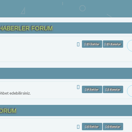
 HABERLER FORUM
15: İletiler
15: Konular
9: İletiler
2: Konular
hbet edebilirsiniz.
FORUM
0: İletiler
0: Konular