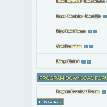
İslam Buyukleri - İslam Alimleri
Kıssa - Menkıbe - İslami Şiir
Rüya Tabiri Forum
Alevi Forumları
Dünya Dinleri
PROGRAM DOWNLOAD FOR
Program Download Forum
Alt-Bölümler