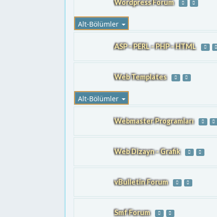
Wordpress Forum
Alt-Bölümler
ASP - PERL - PHP - HTML
Web Templates
Alt-Bölümler
Webmaster Programları
Web Dizayn - Grafik
vBulletin Forum
Smf Forum