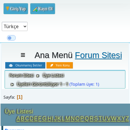
Giriş Yap
Kayıt Ol
Ana Menü
Forum Sitesi
Okunmamış İletiler
Yeni Konu
Forum Sitesi
Üye Listesi
►
Üyeleri Görüntülüyor 1 - 1
(Toplam üye: 1)
►
Sayfa
1
Üye Listesi
A
B
C
D
E
F
G
H
I
J
K
L
M
N
O
P
Q
R
S
T
U
V
W
X
Y
Z