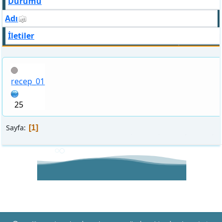
Durumu
Adı
İletiler
recep_01
25
Sayfa
1