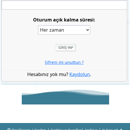
Oturum açık kalma süresi:
Şifreni mi unuttun ?
Hesabınız yok mu?
Kaydolun
.
|
|
|
Replikacep |
Yardım
Şartlar ve Kurallar
Archive
Yukarı git ▲