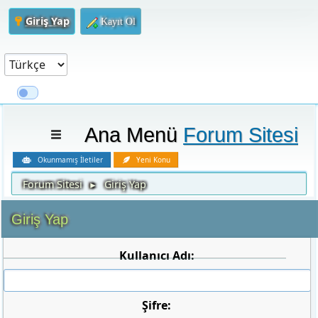
Giriş Yap
Kayıt Ol
Ana Menü
Forum Sitesi
Okunmamış İletiler
Yeni Konu
Forum Sitesi
Giriş Yap
►
Giriş Yap
Kullanıcı Adı:
Şifre: