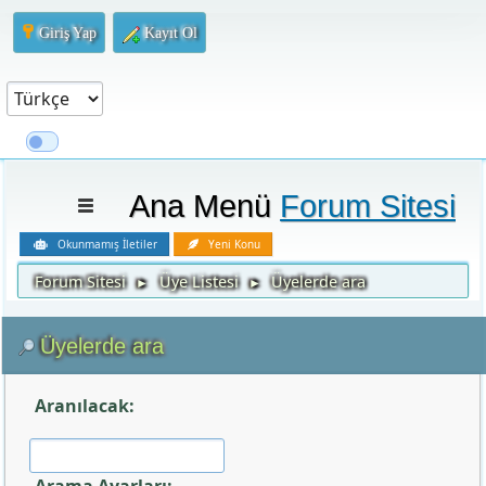
Giriş Yap
Kayıt Ol
Ana Menü
Forum Sitesi
Okunmamış İletiler
Yeni Konu
Forum Sitesi
Üye Listesi
Üyelerde ara
►
►
Üyelerde ara
Aranılacak: