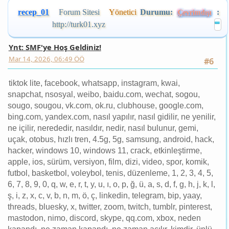
http://turk01.xyz
Ynt: SMF'ye Hoş Geldiniz!
Mar 14, 2026, 06:49 ÖÖ
#6
tiktok lite, facebook, whatsapp, instagram, kwai,
snapchat, nsosyal, weibo, baidu.com, wechat, sogou,
sougo, sougou, vk.com, ok.ru, clubhouse, google.com,
bing.com, yandex.com, nasıl yapılır, nasıl gidilir, ne yenilir,
ne içilir, nerededir, nasıldır, nedir, nasıl bulunur, gemi,
uçak, otobus, hızlı tren, 4.5g, 5g, samsung, android, hack,
hacker, windows 10, windows 11, crack, etkinleştirme,
apple, ios, sürüm, versiyon, film, dizi, video, spor, komik,
futbol, basketbol, voleybol, tenis, düzenleme, 1, 2, 3, 4, 5,
6, 7, 8, 9, 0, q, w, e, r, t, y, u, ı, o, p, ğ, ü, a, s, d, f, g, h, j, k, l,
ş, i, z, x, c, v, b, n, m, ö, ç, linkedin, telegram, bip, yaay,
threads, bluesky, x, twitter, zoom, twitch, tumblr, pinterest,
mastodon, nimo, discord, skype, qq.com, xbox, neden
kapandı, ne zaman kapandı, ne zaman açılır, kimdir, ünlü,
sunucu, spiker, türk, türkiye, türkiyeli, türkiye güzeli, hangi
kanalda, kim yendi, kim yenildi, hangi takım, şampiyonlar