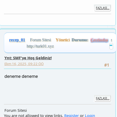
FAZLASI...
recep_01
Forum Sitesi
Yönetici
Durumu:
:
Çevrimdışı
http://turk01.xyz
Ynt: SMF'ye Hoş Geldiniz!
Ekm 16, 2025, 09:22 ÖÖ
#1
deneme deneme
FAZLASI...
Forum Sitesi
You are not allowed to view links.
Register
or
Login
You are not allowed to view links.
Register
or
Login