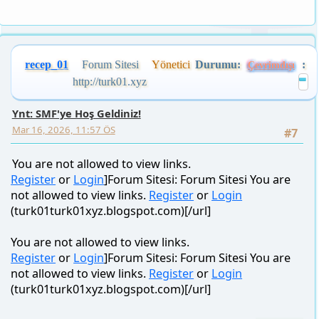
recep_01
Forum Sitesi
Yönetici
Durumu:
:
Çevrimdışı
http://turk01.xyz
Ynt: SMF'ye Hoş Geldiniz!
Mar 16, 2026, 11:57 ÖS
#7
You are not allowed to view links.
Register
or
Login
]Forum Sitesi: Forum Sitesi You are
not allowed to view links.
Register
or
Login
(turk01turk01xyz.blogspot.com)[/url]
You are not allowed to view links.
Register
or
Login
]Forum Sitesi: Forum Sitesi You are
not allowed to view links.
Register
or
Login
(turk01turk01xyz.blogspot.com)[/url]
FAZLASI...
Forum Sitesi