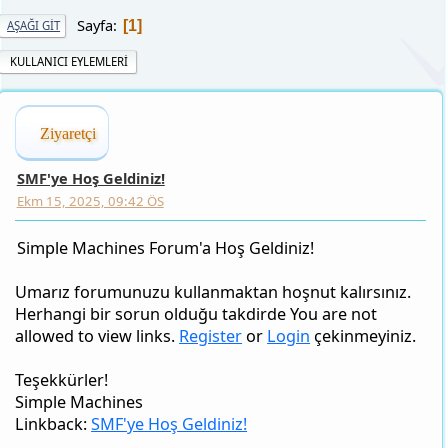
Sayfa
1
AŞAĞI GIT
KULLANICI EYLEMLERI
Ziyaretçi
SMF'ye Hoş Geldiniz!
Ekm 15, 2025, 09:42 ÖS
Simple Machines Forum'a Hoş Geldiniz!
Umarız forumunuzu kullanmaktan hoşnut kalırsınız.
Herhangi bir sorun olduğu takdirde You are not
allowed to view links.
Register
or
Login
çekinmeyiniz.
Teşekkürler!
Simple Machines
Linkback:
SMF'ye Hoş Geldiniz!