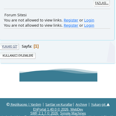
You are not allowed to view links.
Register
or
Login
You are not allowed to view links.
Register
or
Login
Sayfa
1
YUKARI GIT
KULLANICI EYLEMLERI
|
|
|
Replikacep |
Yardım
Şartlar ve Kurallar
Archive
Yukarı git ▲
EhPortal 1.40.0 © 2026, WebDev
,
SMF 2.1.7 © 2026
Simple Machines