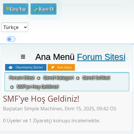
Giriş Yap
Kayıt Ol
Ana Menü
Forum Sitesi
Okunmamış İletiler
Yeni Konu
Forum Sitesi
Genel Kategori
Genel Sohbet
►
►
SMF'ye Hoş Geldiniz!
►
SMF'ye Hoş Geldiniz!
Başlatan Simple Machines, Ekm 15, 2025, 09:42 ÖS
0 Üyeler ve 1 Ziyaretçi konuyu incelemekte.