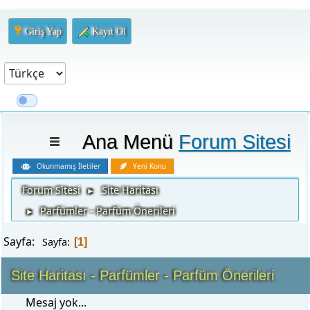
Giriş Yap
Kayıt Ol
Ana Menü
Forum Sitesi
Okunmamış İletiler
Yeni Konu
Forum Sitesi
Site Haritası
►
Parfümler - Parfüm Önerileri
►
Sayfa:
Sayfa
1
Site Haritası - Parfümler - Parfüm Önerileri
Mesaj yok...