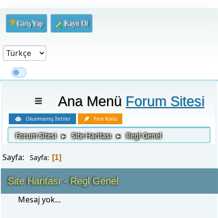
Giriş Yap
Kayıt Ol
Ana Menü
Forum Sitesi
Okunmamış İletiler
Yeni Konu
Forum Sitesi
Site Haritası
Regl Genel
►
►
Sayfa:
Sayfa
1
Site Haritası - Regl Genel
Mesaj yok...