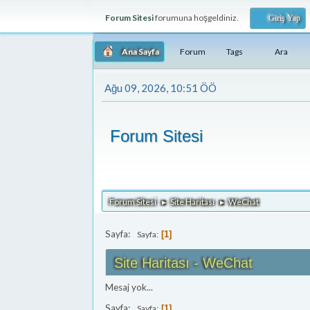
Forum Sitesi
forumuna hoşgeldiniz.
Giriş Yap
Ana Sayfa
Forum
Tags
Ara
Ağu 09, 2026, 10:51 ÖÖ
Forum Sitesi
Forum Sitesi
Site Haritası
WeChat
►
►
Sayfa:
Sayfa
1
Site Haritası - WeChat
Mesaj yok...
Sayfa:
Sayfa
1