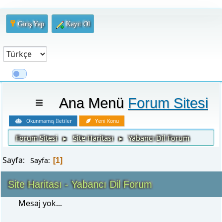
Giriş Yap
Kayıt Ol
Ana Menü
Forum Sitesi
Okunmamış İletiler
Yeni Konu
Forum Sitesi
Site Haritası
Yabancı Dil Forum
►
►
Sayfa:
Sayfa
1
Site Haritası - Yabancı Dil Forum
Mesaj yok...