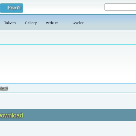
Kayıt Ol
Takvim
Gallery
Articles
Üyeler
load
 Download