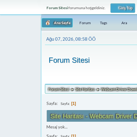
Forum Sitesi
forumuna hoşgeldiniz.
Giriş Yap
Ana Sayfa
Forum
Tags
Ara
Ağu 07, 2026, 08:58 ÖÖ
Forum Sitesi
Forum Sitesi
Site Haritası
Webcam Driver Down
►
►
Sayfa:
Sayfa
1
Site Haritası - Webcam Driver
Mesaj yok...
Sayfa:
Sayfa
1